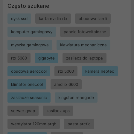
Często szukane
dysk ssd
karta nvidia rtx
obudowa lian li
komputer gamingowy
panele fotowoltaiczne
myszka gamingowa
klawiatura mechaniczna
rtx 5080
gigabyte
zasilacz do laptopa
obudowa aerocool
rtx 5060
kamera neotec
klimator onecool
amd rx 6600
zasilacze seasonic
kingston renegade
serwer qnap
zasilacz ups
wentylator 120mm argb
pasta arctic