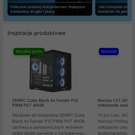
Polecane zestawy komputerowe. Najlepsze
Jaki komputer do 30
komputery do gier i pracy
komputer do gier | 
Inspiracje produktowe
Wysyłka gratis
Nowość
ZENPC Cube Black 4x Fander P12
Noctua LC1 360mm
PWM PST ARGB
chłodzenie wodne 
Obudowa do komputera ZENPC Cube
To już czas. AIO w
Black 4x Fander P12 PWM PST ARGB
Noctua! Profesjon
zachwyca panoramicznym widokiem
chłodzenia cieczą 
dzięki dwóm panelom z hartowanego
bezkompromisowe 