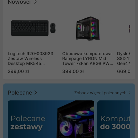
Nowości
Logitech 920-008923
Obudowa komputerowa
Dysk WD 
Zestaw Wireless
Rampage LYRON Mid
SSD 1TB 
Desktop MK545
Tower 7xFan ARGB PWM
Gen4 WD
Advanced
czarna
00CPE0
299,00 zł
399,00 zł
669,00 z
Polecane
Zobacz więcej polecanych