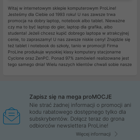
Witaj w internetowym sklepie komputerowym ProLine!
Jesteśmy dla Ciebie od 1993 roku! U nas zawsze trwa
promocja na dobry laptop, notebook albo tablet. Nieważne
czy ma to być laptop do gier, laptop dla grafika, albo
studenta! Jeżeli chcesz kupić dobrego laptopa w atrakcyjnej
cenie, to zapraszamy! U nas zawsze niskie ceny! Znajdzie się
też tablet i notebook do szkoły, tanio w promocji! Firma
ProLine produkuje wysokiej klasy komputery stacjonarne
Cyclone oraz ZenPC. Ponad 97% zamówień realizowane jest
tego samego dnia! Wielu naszych klientów chwali sobie nasze
myszki dla graczy i klawiatury mechaniczne. Posiadamy sieć
sklepów komputerowych na terenie kraju. W większości z
nich możesz odebrać zamówienie bez kosztów transportu.
Posiadamy sklep komputerowy w miastach takich jak
Wrocław, Poznań, Legnica, Katowice, Gliwice, Kalisz, Bytom,
Zapisz się na mega proMOCJE
Trzebnica, Opole. Szybka i profesjonalna obsługa!
Nie strać żadnej informacji o promocji ani
kodu rabatowego dostępnego tylko dla
ProLine to polska firma ze 100% polskim kapitałem. Działamy
subskrybentów. Dołącz teraz do grona
legalnie i płacimy podatki w naszym kraju! Posiadamy siedzibę
odbiorców newslettera ProLine!
główną w Mirkowie oraz salony na terenie kraju. Cała
komunikacja ze sklepem komputerowym ProLine jest
Więcej informacji
szyfrowana za pomocą technologii SSL. Nie sprzedajemy