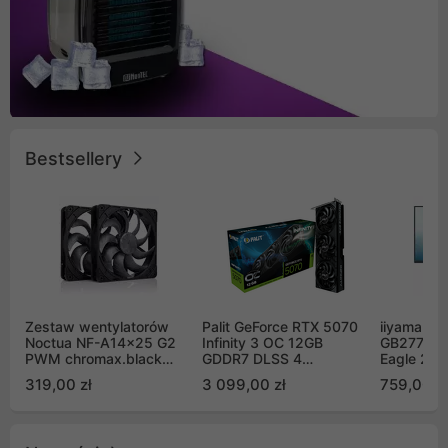
Bestsellery
Zestaw wentylatorów
Palit GeForce RTX 5070
iiyama G-
Noctua NF-A14x25 G2
Infinity 3 OC 12GB
GB2771QS
PWM chromax.black
GDDR7 DLSS 4
Eagle 27"
Sx2-PP Sterrox 140mm
(NE75070S19K9-
200Hz
319,00 zł
3 099,00 zł
759,00 zł
Push Pull (2szt)
GB2050S)