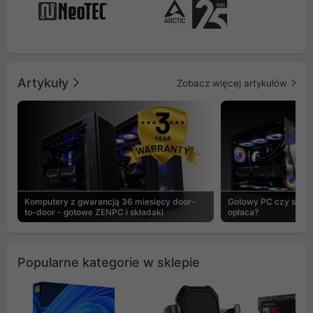
Artykuły
Zobacz więcej artykułów
Komputery z gwarancją 36 miesięcy door-
Gotowy PC czy skład
to-door - gotowe ZENPC i składaki
opłaca?
Popularne kategorie w sklepie