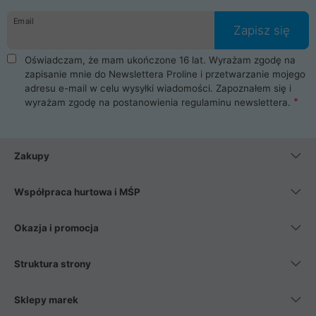
danych osobowych. Dlatego zakup notebooka albo laptopa w
Email
ProLine to czysta przyjemność i pełne bezpieczeństwo.
Zapisz się
Zaopatrzysz się u nas w akcesoria i części komputerowe
takie jak procesory, karty graficzne, płyty główne, pamięci,
Oświadczam, że mam ukończone 16 lat. Wyrażam zgodę na
dyski SSD, M.2 oraz HDD. Nasi pracownicy pomogą Ci wybrać
zapisanie mnie do Newslettera Proline i przetwarzanie mojego
najlepszy zasilacz komputerowy oraz obudowę do komputera.
adresu e-mail w celu wysyłki wiadomości. Zapoznałem się i
Poza komputerami mamy również najlepsze na rynku
wyrażam zgodę na postanowienia
regulaminu newslettera
.
Smartfony takich producentów jak Xiaomi, Apple, Samsung i
Huawei. Jeżeli chcesz, aby Twój komputer pracował cicho,
posiadamy szeroką gamę chłodzenia procesora, oraz ciche
wentylatory. Na koniec mając już to wszystko, możesz
Zakupy
wybrać idealny fotel gamingowy.
Współpraca hurtowa i MŚP
Okazja i promocja
Struktura strony
Sklepy marek